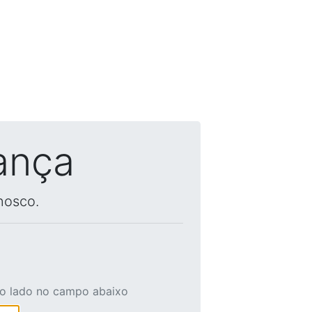
ança
nosco.
ao lado no campo abaixo