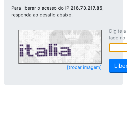
Para liberar o acesso
do IP
216.73.217.85
,
responda ao desafio abaixo.
Digite 
lado no
[trocar imagem]