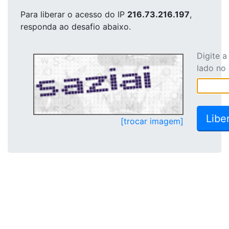
Para liberar o acesso
do IP
216.73.216.197
,
responda ao desafio abaixo.
Digite 
lado no
[trocar imagem]