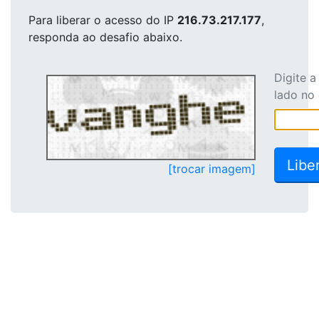
Para liberar o acesso
do IP
216.73.217.177
,
responda ao desafio abaixo.
Digite 
lado no
[trocar imagem]