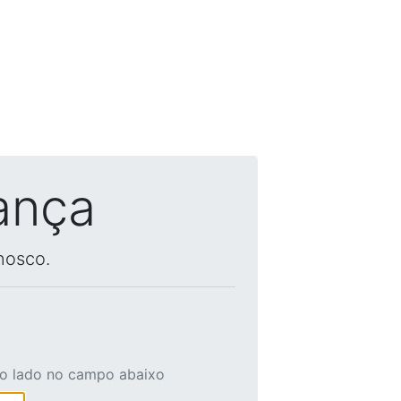
ança
nosco.
ao lado no campo abaixo