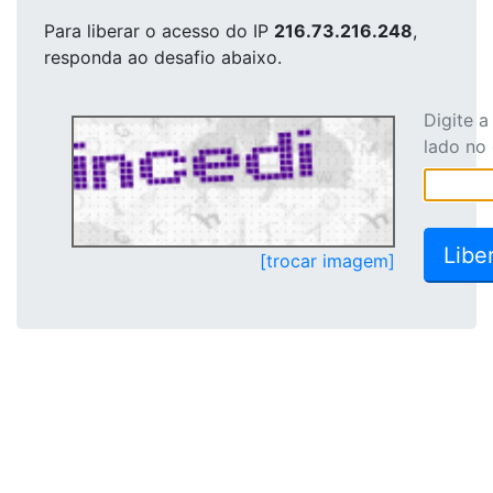
Para liberar o acesso
do IP
216.73.216.248
,
responda ao desafio abaixo.
Digite 
lado no
[trocar imagem]