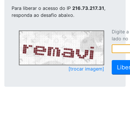
Para liberar o acesso
do IP
216.73.217.31
,
responda ao desafio abaixo.
Digite 
lado no
[trocar imagem]