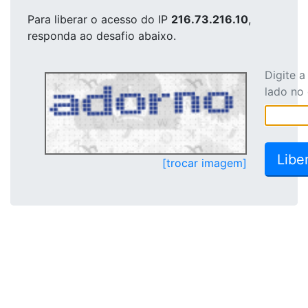
Para liberar o acesso
do IP
216.73.216.10
,
responda ao desafio abaixo.
Digite 
lado no
[trocar imagem]