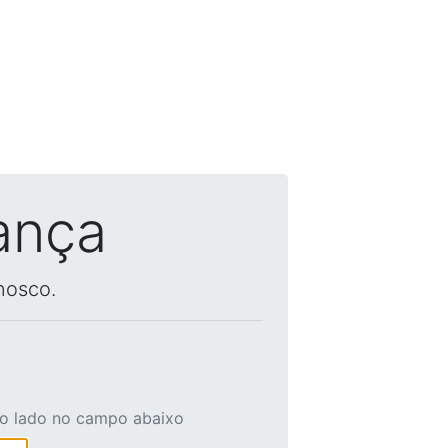
ança
nosco.
ao lado no campo abaixo