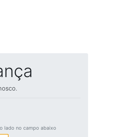
ança
nosco.
ao lado no campo abaixo