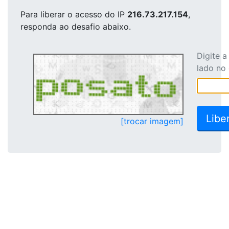
Para liberar o acesso
do IP
216.73.217.154
,
responda ao desafio abaixo.
Digite 
lado no
[trocar imagem]