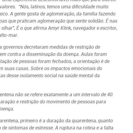
alores. “Nós, latinos, temos uma dificuldade muito
sico. A gente gosta de aglomeração, da família fazendo
soas que praticam aglomeração que sente solidão. É nas
olhar”, É o que afirma Amyr Klink, navegador e escritor,
alto-mar.
os governos decretaram medidas de restrição de
rem contra a disseminação da doença. Aulas foram
ulação de pessoas foram fechados, a orientação é de
m suas casas. Sobre os impactos emocionais do
ias desse isolamento social na saúde mental da
entena não se refere exatamente a um intervalo de 40
paração e restrição do movimento de pessoas para
doença.
arentena, primeiro é a duração da quarentena, quanto
de sintomas de estresse. A ruptura na rotina e a falta