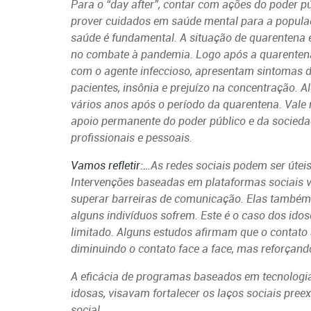
Para o “day after”, contar com ações do poder 
prover cuidados em saúde mental para a populaçã
saúde é fundamental. A situação de quarentena é 
no combate à pandemia. Logo após a quarentena,
com o agente infeccioso, apresentam sintomas d
pacientes, insônia e prejuízo na concentração.
vários anos após o período da quarentena. Vale 
apoio permanente do poder público e da socied
profissionais e pessoais.
Vamos refletir:…
As redes sociais podem ser úteis
Intervenções baseadas em plataformas sociais v
superar barreiras de comunicação. Elas também 
alguns indivíduos sofrem. Este é o caso dos id
limitado. Alguns estudos afirmam que o contato a
diminuindo o contato face a face, mas reforçand
A eficácia de programas baseados em tecnologias
idosas, visavam fortalecer os laços sociais pre
social.