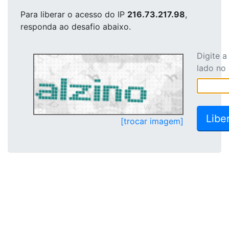
Para liberar o acesso
do IP
216.73.217.98
,
responda ao desafio abaixo.
Digite 
lado no
[trocar imagem]