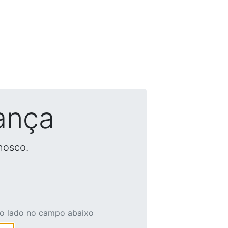
ança
nosco.
ao lado no campo abaixo