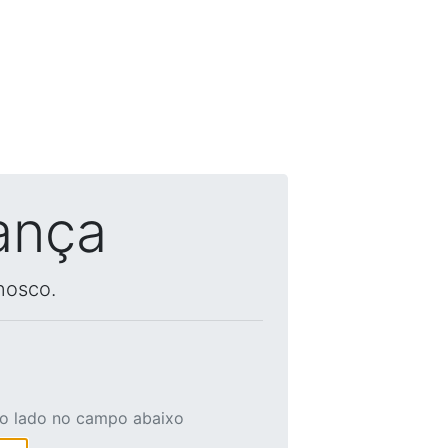
ança
nosco.
ao lado no campo abaixo