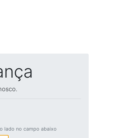
ança
nosco.
ao lado no campo abaixo