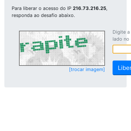
Para liberar o acesso
do IP
216.73.216.25
,
responda ao desafio abaixo.
Digite 
lado no
[trocar imagem]