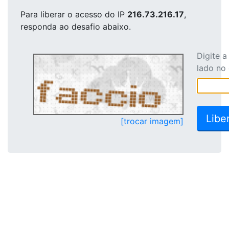
Para liberar o acesso
do IP
216.73.216.17
,
responda ao desafio abaixo.
Digite 
lado no
[trocar imagem]