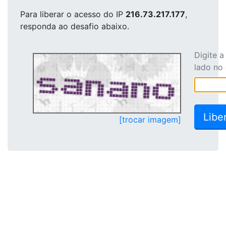
Para liberar o acesso
do IP
216.73.217.177
,
responda ao desafio abaixo.
Digite 
lado no
[trocar imagem]