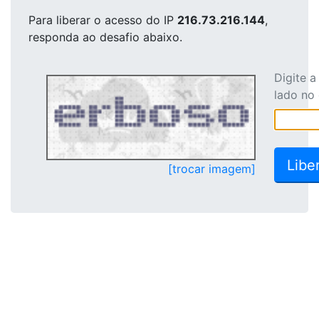
Para liberar o acesso
do IP
216.73.216.144
,
responda ao desafio abaixo.
Digite 
lado no
[trocar imagem]