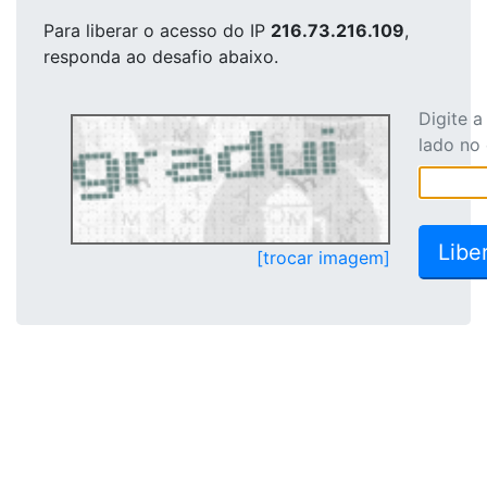
Para liberar o acesso
do IP
216.73.216.109
,
responda ao desafio abaixo.
Digite 
lado no
[trocar imagem]