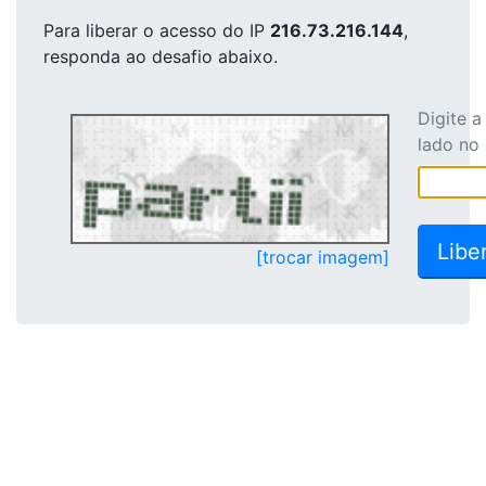
Para liberar o acesso
do IP
216.73.216.144
,
responda ao desafio abaixo.
Digite 
lado no
[trocar imagem]