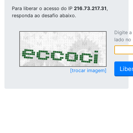
Para liberar o acesso
do IP
216.73.217.31
,
responda ao desafio abaixo.
Digite 
lado no
[trocar imagem]