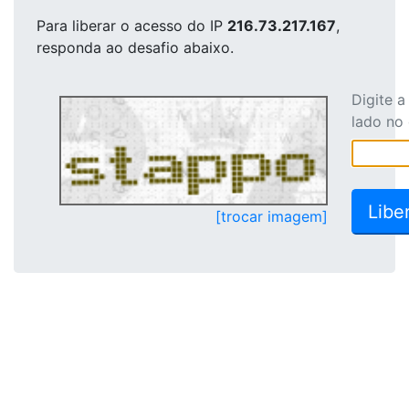
Para liberar o acesso
do IP
216.73.217.167
,
responda ao desafio abaixo.
Digite 
lado no
[trocar imagem]