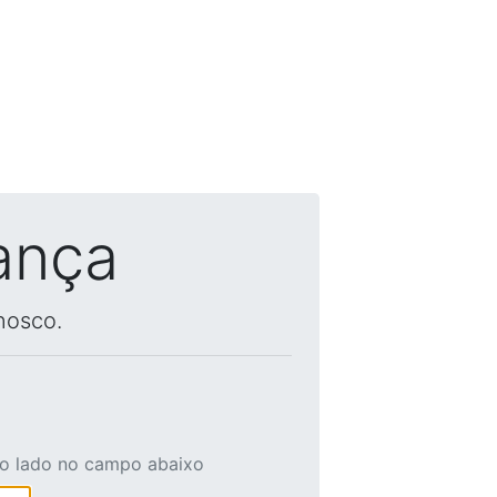
ança
nosco.
ao lado no campo abaixo