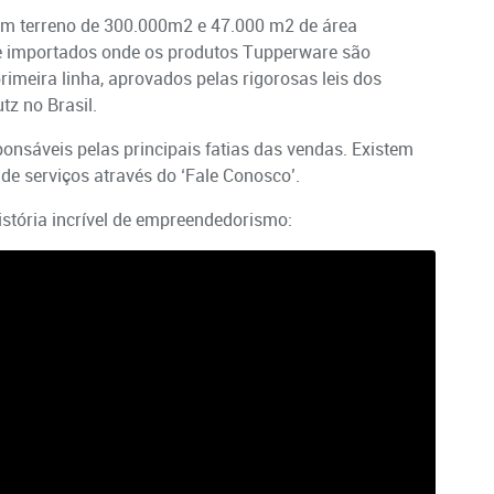
m um terreno de 300.000m2 e 47.000 m2 de área
e importados onde os produtos Tupperware são
imeira linha, aprovados pelas rigorosas leis dos
tz no Brasil.
onsáveis pelas principais fatias das vendas. Existem
de serviços através do ‘Fale Conosco’.
stória incrível de empreendedorismo: