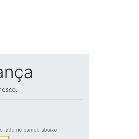
ança
nosco.
ao lado no campo abaixo