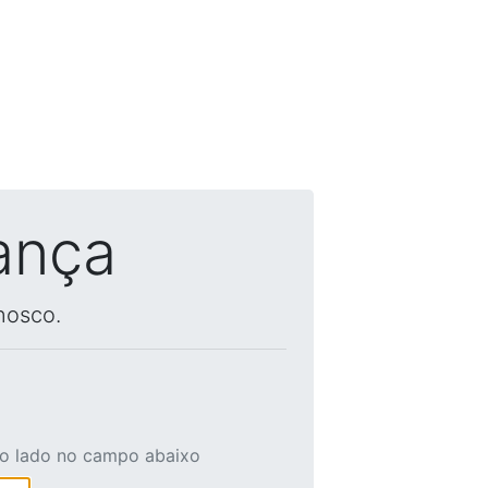
ança
nosco.
ao lado no campo abaixo