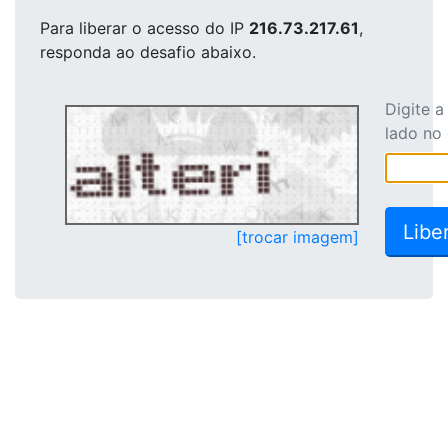
Para liberar o acesso
do IP
216.73.217.61
,
responda ao desafio abaixo.
Digite 
lado no
[trocar imagem]