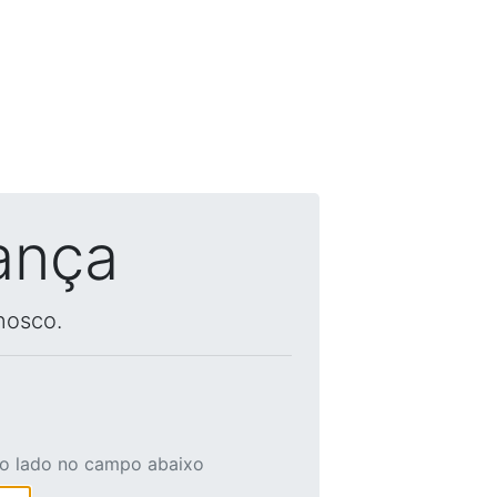
ança
nosco.
ao lado no campo abaixo